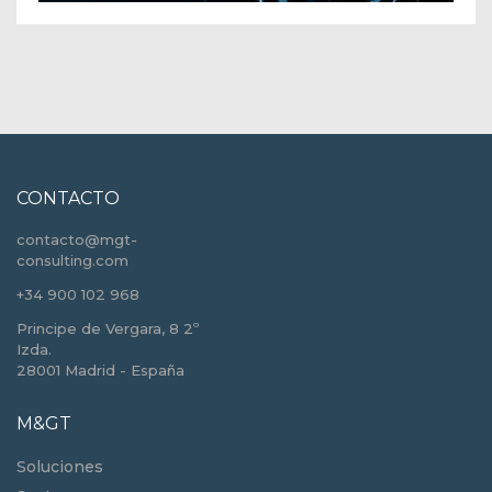
CONTACTO
contacto@mgt-
consulting.com
+34 900 102 968
Principe de Vergara, 8 2º
Izda.
28001 Madrid - España
M&GT
Soluciones